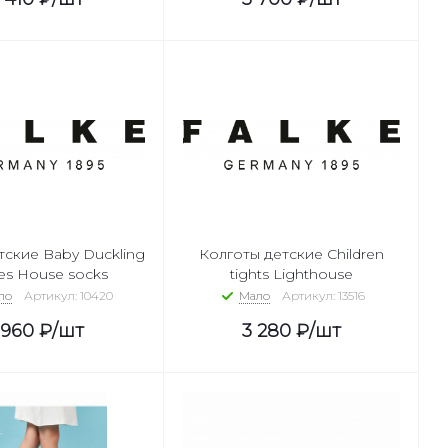
тские Baby Duckling
Колготы детские Children
es House socks
tights Lighthouse
ло
Артикул: 10420
Мало
Артикул: 13516
 960
₽
/шт
3 280
₽
/шт