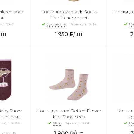
ildren sock
Носки детские Kids Socks
Носки де
ort
Lion Handppupet
л: 10631
Достаточно
Артикул: 10214
Ма
/шт
1 950
₽
/шт
2
Носки детские Dotted Flower
Колготы
use socks
Kids Short sock
tig
икул: 10368
Мало
Артикул: 10016
Ма
1 800
₽
/шт
3
2 180
₽