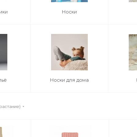
ики
Носки
льё
Носки для дома
зрастание)