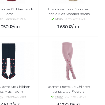
тские Children sock
Носки детские Summer
Horse
Picnic Kids Sneaker socks
ло
Артикул: 12185
Мало
Артикул: 10436
 050
₽
/шт
1 650
₽
/шт
 детские Children
Колготы детские Children
hts Mushroom
tights Little Flowers
ло
Артикул: 13558
Мало
Артикул: 13404
 410
₽
/шт
3 700
₽
/шт