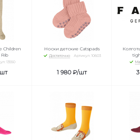
 Children
Носки детские Catspads
Колготы
 Rib
tig
Достаточно
Артикул: 10603
л: 13550
Ма
/шт
1 980
₽
/шт
3