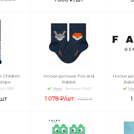
 Children
Носки детские Fox and
Носки де
Stripe
Rabbit
Babi
ул: 13581
Мало
Артикул: 10431
Ма
1 078
₽
/шт
/шт
1
1 540
₽