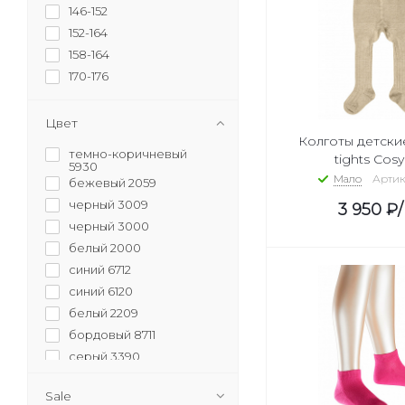
146-152
152-164
158-164
170-176
19-22
23-26
Цвет
Колготы детские
25-26
темно-коричневый
tights Cosy
27-30
5930
Мало
Артику
бежевый 2059
31-32
черный 3009
31-34
3 950
₽
черный 3000
50-56
белый 2000
62-68
синий 6712
74-80
синий 6120
80-92
белый 2209
98-104
бордовый 8711
23-24
серый 3390
бежевый 2040
Sale
серый 3757