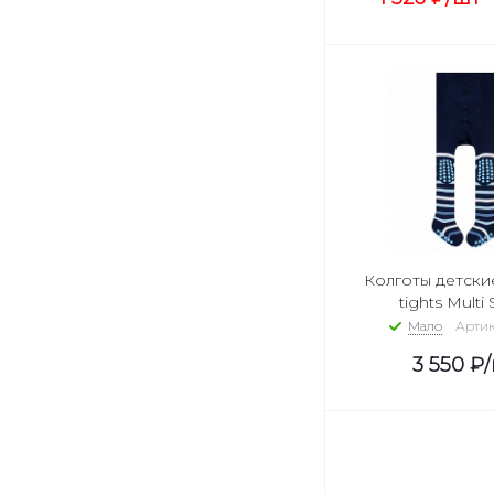
бежевый 4650
красный 8000
голубой 6033
розовый 8550
желтый 1316
бордовый 8100
синий 6115
желтый 1207
розовый 8870
синий 6045
бежевый 4029
Колготы детские
розовый 8884
tights Multi 
белый 2001
Мало
Артик
сине-серый 6660
3 550
₽
серый 3172
розовый 8663
розовый 8046
фуксия 8284
темно-синий 6120