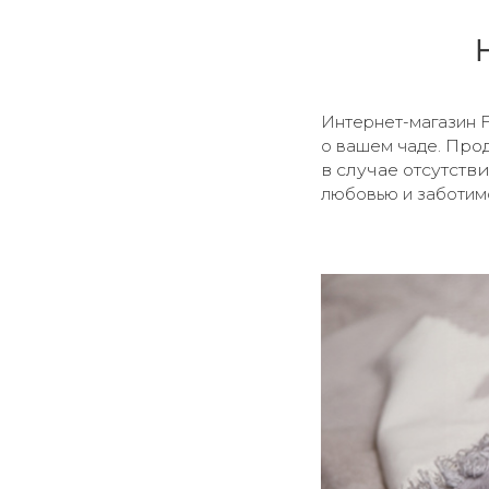
розовый 8444
Носки и 
серый 3530
пудра 4169
белый 2006
Интернет-магазин F
молочный 2059
Прод
о вашем чаде.
темно-синий 6116
в случае отсутст
синий 6940
любовью и заботим
серый 3250
голубой 6788
зеленый 7297
коралловый 8677
желтый 1670
терракотовый 8820
бежевый 4410
синий 6233
сиреневый 6821
светло-зеленый 7313
желтый 1066