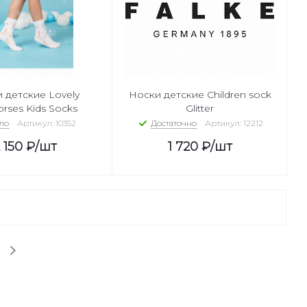
 детские Lovely
Носки детские Children sock
rses Kids Socks
Glitter
ло
Артикул: 10352
Достаточно
Артикул: 12212
 150
₽
/шт
1 720
₽
/шт