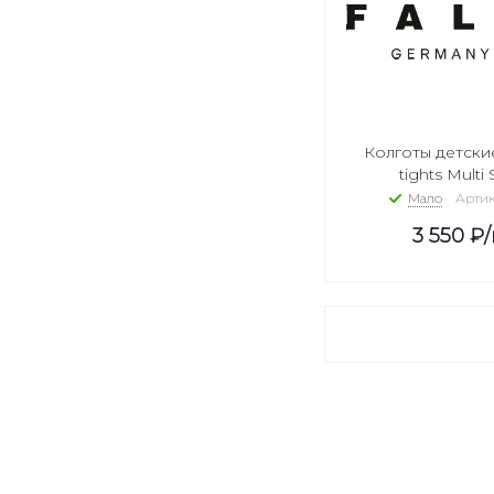
красный 8150
розовый 8900
фуксия 8550
темно-синий 6170
темно-серый 3080
Сине-серый 6490
Колготы детские
серый 3277
tights Multi 
голубой 6472
Мало
Артик
розовый 8773
3 550
₽
синий 6054
зеленый 7950
розовый 8808
зеленый 7016
желтый 1120
серый 7673
бордовый 8030
серый 3401
синий 6127
бордовый 8046