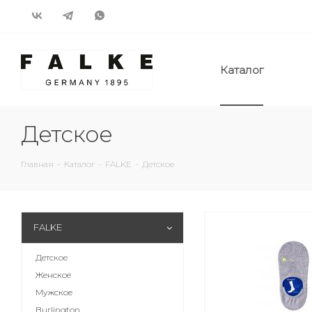
Каталог
Детское
Главная
-
Каталог
-
FALKE
-
Детское
FALKE
Детское
Женское
Мужское
Burlington