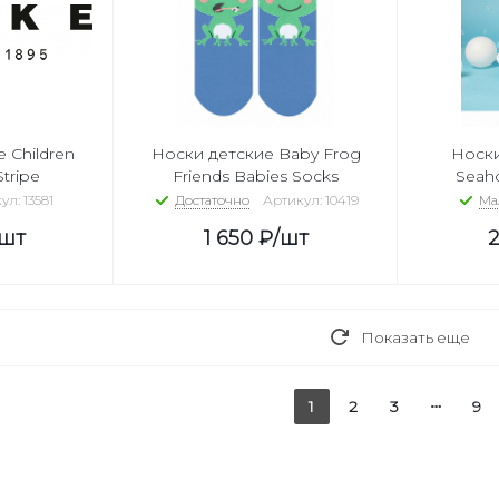
 Children
Носки детские Baby Frog
Носки
Stripe
Friends Babies Socks
Seaho
ул: 13581
Достаточно
Артикул: 10419
Ма
/шт
1 650
₽
/шт
2
Показать еще
1
2
3
9