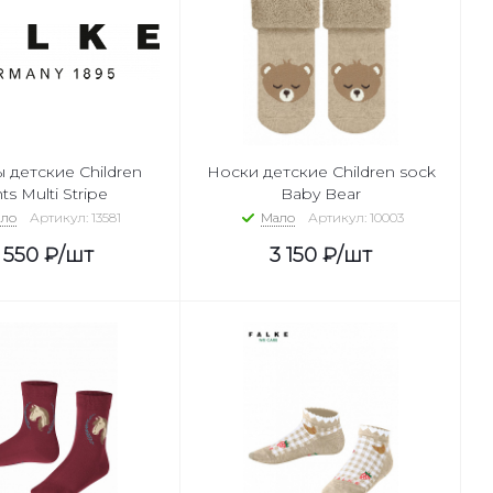
 детские Children
Носки детские Children sock
hts Multi Stripe
Baby Bear
ло
Артикул: 13581
Мало
Артикул: 10003
 550
₽
/шт
3 150
₽
/шт