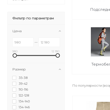
Подследн
Фильтр по параметрам
Цена
980
12 180
Термобе
Размер
35-38
39-42
По популярности (во
110-116
122-128
134-140
134-146