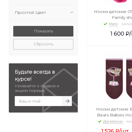
темно-синий 6370
Носки детские Ch
Простой Цвет
белый 2008
Family sh
cерый 3400
Мало
Артику
синий 6545
1 600
₽
серый 3180
серый 3290
Сбросить
синий 6179
молочный 2040
серый 3400
бордовый 8830
Будьте всегда в
желтый 1851
курсе!
бордовый 8106
Узнавайте о скидках и
зеленый 7391
акциях первым
серый 3820
голубой 6281
Носки детские Baby Show
светлый деним 6660
Bears Babies Ho
белый 2040
Достаточно
Арт
коричневый 5410
1 526
₽
/шт