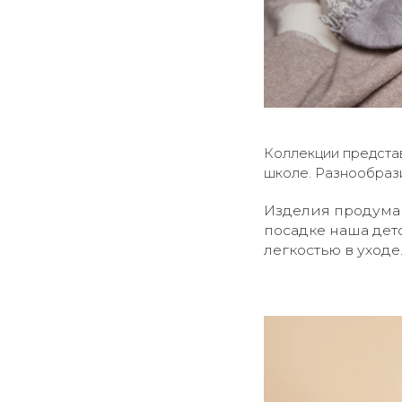
бежевый 4710
темно-синий 6121
серо-синий 6661
голубой 6290
голубой 6545
фиолетовый 8895
зеленый 7912
Коллекции представ
зеленый 6470
школе. Разнообрази
светло-серый 3820
серый 6751
Изделия продуман
белый 2007
посадке наша дет
темно-синий 6688
легкостью в уходе
зеленый 6423
розовый 8668
синий 6051
сиреневый 8316
фиолетовый 8305
голубой 6021
желтый 1853