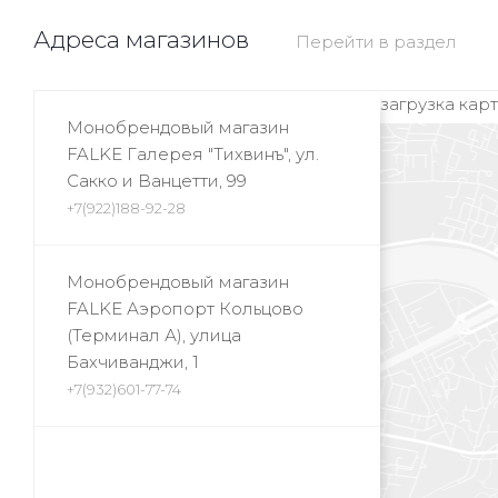
Адреса магазинов
Перейти в раздел
загрузка карты
Монобрендовый магазин
FALKE Галерея "Тихвинъ", ул.
Сакко и Ванцетти, 99
+7(922)188-92-28
Монобрендовый магазин
FALKE Аэропорт Кольцово
(Терминал А), улица
Бахчиванджи, 1
+7(932)601-77-74