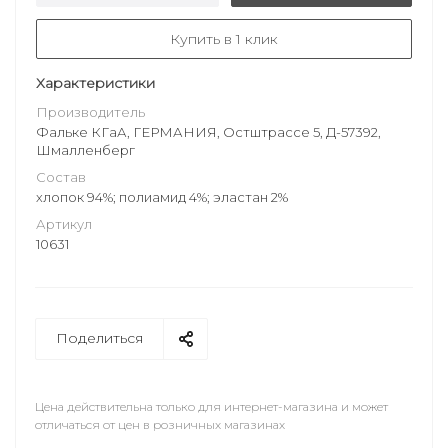
Купить в 1 клик
Характеристики
Производитель
Фальке КГаА, ГЕРМАНИЯ, Остштрассе 5, Д-57392,
Шмалленберг
Состав
хлопок 94%; полиамид 4%; эластан 2%
Артикул
10631
Поделиться
Цена действительна только для интернет-магазина и может
отличаться от цен в розничных магазинах