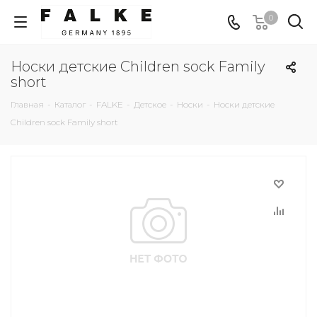
0
Носки детские Children sock Family
short
Главная
-
Каталог
-
FALKE
-
Детское
-
Носки
-
Носки детские
Children sock Family short