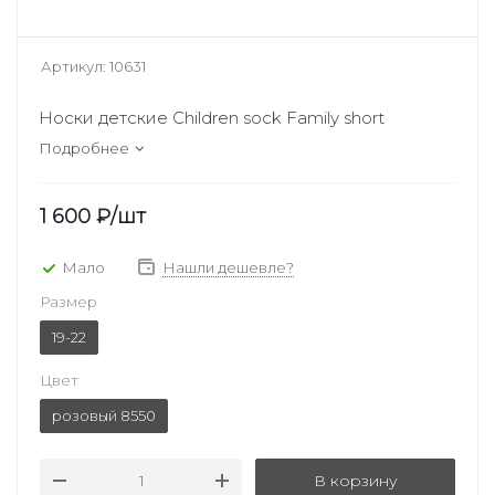
Артикул:
10631
Носки детские Children sock Family short
Подробнее
1 600
₽
/шт
Мало
Нашли дешевле?
Размер
19-22
Цвет
розовый 8550
В корзину