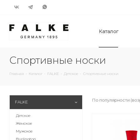
Каталог
Спортивные носки
Главная
-
Каталог
-
FALKE
-
Детское
-
Спортивные носки
По популярности (во
FALKE
Детское
Женское
Мужское
Burlington