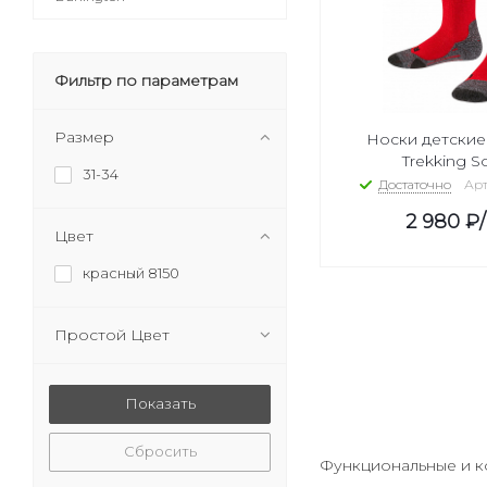
Фильтр по параметрам
Размер
Носки детские 
Trekking S
31-34
Достаточно
Арт
2 980
₽
Цвет
красный 8150
Простой Цвет
Сбросить
Функциональные и ко