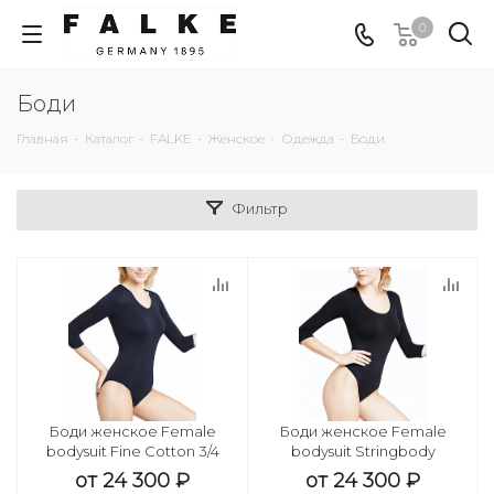
0
Боди
Главная
-
Каталог
-
FALKE
-
Женское
-
Одежда
-
Боди
Фильтр
Боди женское Female
Боди женское Female
bodysuit Fine Cotton 3/4
bodysuit Stringbody
от
24 300 ₽
от
24 300 ₽