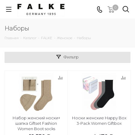
0
Наборы
Главная
-
Каталог
-
FALKE
-
Женское
-
Наборы
Фильтр
Набор женский носки+
Носки женские Happy Box
шапка Giftset Fashion
3-Pack Women Giftbox
Women Boot socks