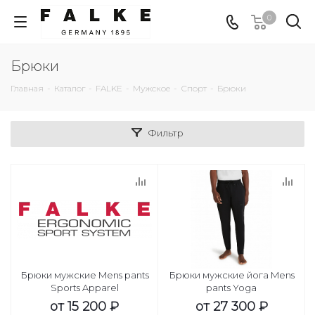
0
Брюки
Главная
-
Каталог
-
FALKE
-
Мужское
-
Спорт
-
Брюки
Фильтр
Брюки мужские Mens pants
Брюки мужские йога Mens
Sports Apparel
pants Yoga
от
15 200 ₽
от
27 300 ₽