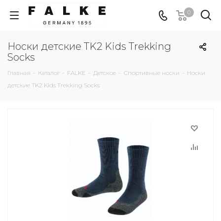
0
Носки детские TK2 Kids Trekking
Socks
Главная
-
Каталог
-
FALKE
-
Детское
-
Спортивные носки
-
Носки
детские TK2 Kids Trekking Socks