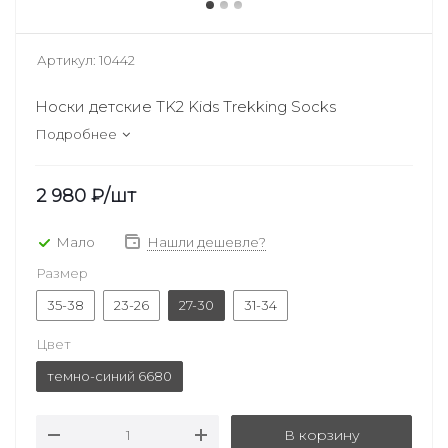
Артикул:
10442
Носки детские TK2 Kids Trekking Socks
Подробнее
2 980
₽
/шт
Мало
Нашли дешевле?
Размер
35-38
23-26
27-30
31-34
Цвет
темно-синий 6680
В корзину