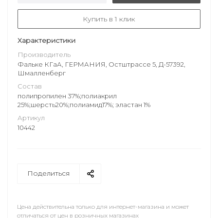
Купить в 1 клик
Характеристики
Производитель
Фальке КГаА, ГЕРМАНИЯ, Остштрассе 5, Д-57392,
Шмалленберг
Состав
полипропилен 37%;полиакрил
25%;шерсть20%;полиамид17%; эластан 1%
Артикул
10442
Поделиться
Цена действительна только для интернет-магазина и может
отличаться от цен в розничных магазинах