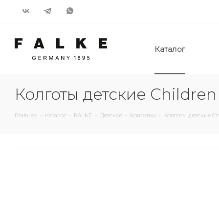
Каталог
Колготы детские Children
Главная
-
Каталог
-
FALKE
-
Детское
-
Колготки
-
Колготы детские Ch