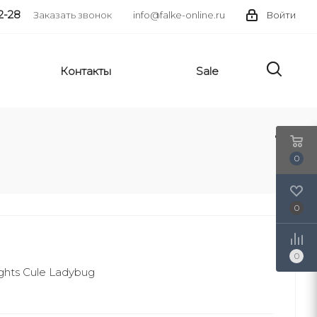
2-28
Заказать звонок
info@falke-online.ru
Войти
Контакты
Sale
0
0
0
ghts Cule Ladybug