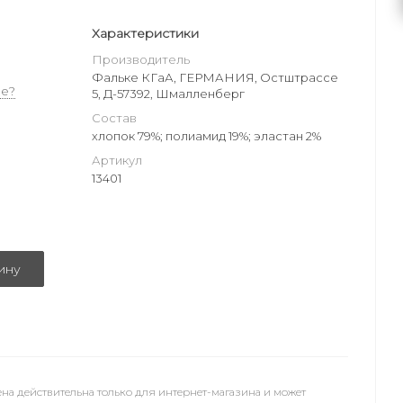
Характеристики
Производитель
Фальке КГаА, ГЕРМАНИЯ, Остштрассе
е?
5, Д-57392, Шмалленберг
Состав
хлопок 79%; полиамид 19%; эластан 2%
Артикул
13401
ину
на действительна только для интернет-магазина и может