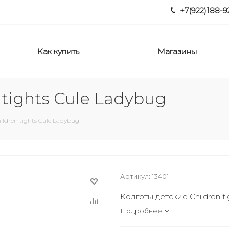
+7(922)188-9
Как купить
Магазины
 tights Cule Ladybug
ildren tights Cule Ladybug
Артикул:
13401
Колготы детские Children ti
Подробнее