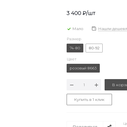
3 400
₽
/шт
Мало
Нашли дешевл
Размер
74-80
80-92
Цвет
розовый 8663
В корз
Купить в 1 клик
Це
Поделиться