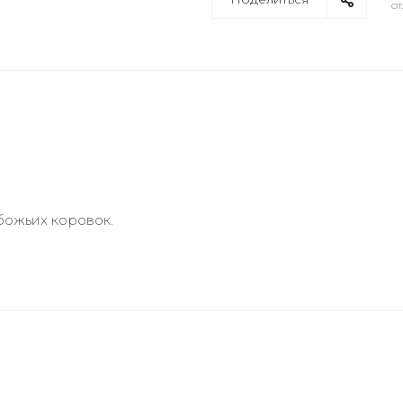
от
божьих коровок.