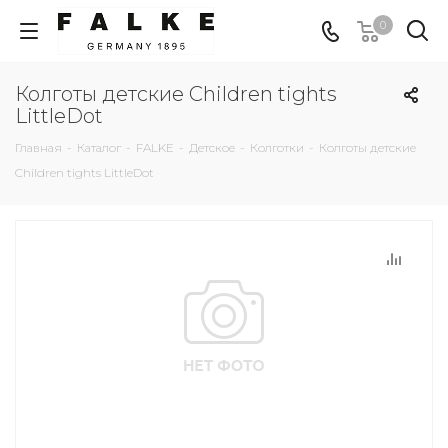
0
Колготы детские Children tights
LittleDot
Главная
-
Каталог
-
FALKE
-
Детское
-
Колготки
-
Колготы детские
Children tights LittleDot