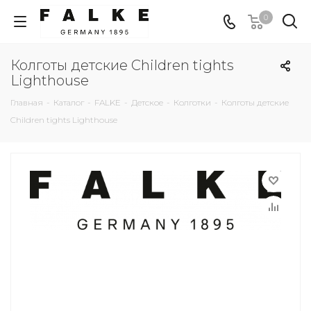
0
Колготы детские Children tights
Lighthouse
Главная
-
Каталог
-
FALKE
-
Детское
-
Колготки
-
Колготы детские
Children tights Lighthouse