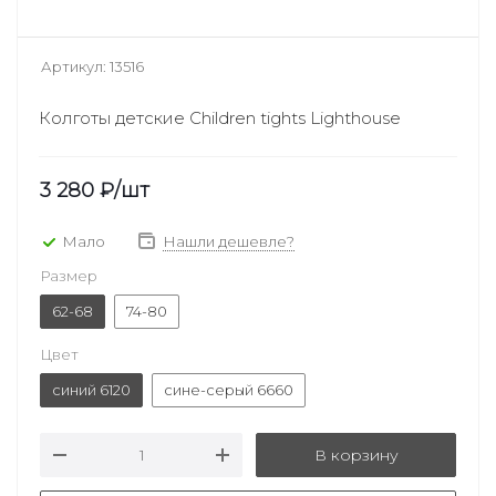
Артикул:
13516
Колготы детские Children tights Lighthouse
3 280
₽
/шт
Мало
Нашли дешевле?
Размер
62-68
74-80
Цвет
синий 6120
сине-серый 6660
В корзину