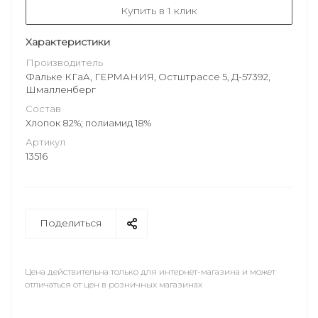
Купить в 1 клик
Характеристики
Производитель
Фальке КГаА, ГЕРМАНИЯ, Остштрассе 5, Д-57392,
Шмалленберг
Состав
Хлопок 82%; полиамид 18%
Артикул
13516
Поделиться
Цена действительна только для интернет-магазина и может
отличаться от цен в розничных магазинах