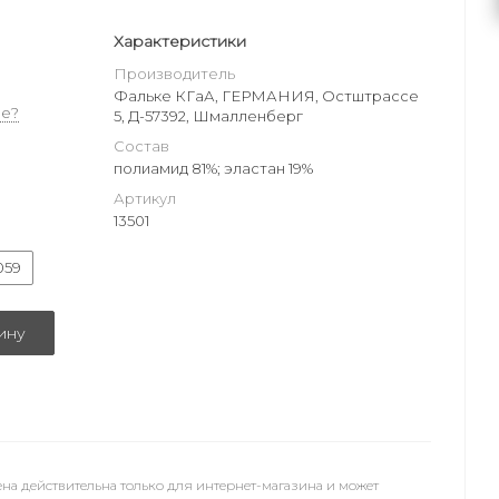
Характеристики
Производитель
Фальке КГаА, ГЕРМАНИЯ, Остштрассе
е?
5, Д-57392, Шмалленберг
Состав
полиамид 81%; эластан 19%
Артикул
13501
059
ину
на действительна только для интернет-магазина и может