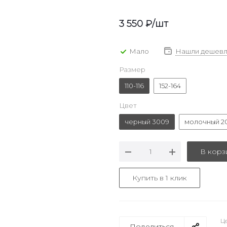
3 550
₽
/шт
Мало
Нашли дешевл
Размер
110-116
152-164
Цвет
черный 3009
молочный 2
В корз
Купить в 1 клик
Це
Поделиться