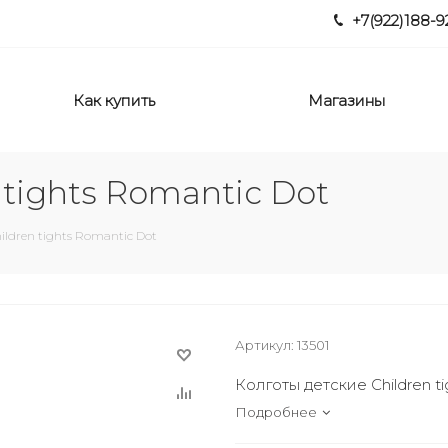
+7(922)188-9
Как купить
Магазины
 tights Romantic Dot
ildren tights Romantic Dot
Артикул:
13501
Колготы детские Children t
Подробнее