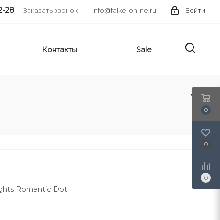
2-28
Заказать звонок
info@falke-online.ru
Войти
Контакты
Sale
0
0
0
ights Romantic Dot