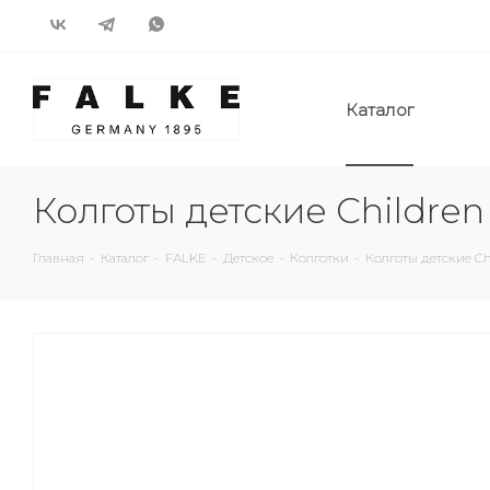
Каталог
Колготы детские Children
Главная
-
Каталог
-
FALKE
-
Детское
-
Колготки
-
Колготы детские Ch