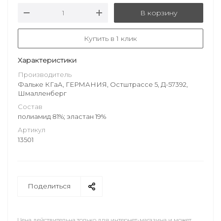
В корзину
Купить в 1 клик
Характеристики
Производитель
Фальке КГаА, ГЕРМАНИЯ, Остштрассе 5, Д-57392,
Шмалленберг
Состав
полиамид 81%; эластан 19%
Артикул
13501
Поделиться
Цена действительна только для интернет-магазина и может