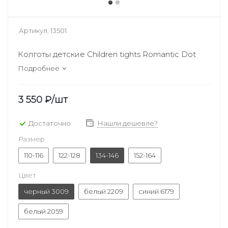
Артикул:
13501
Колготы детские Children tights Romantic Dot
Подробнее
3 550
₽
/шт
Достаточно
Нашли дешевле?
Размер
110-116
122-128
134-146
152-164
Цвет
черный 3009
белый 2209
синий 6179
белый 2059