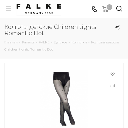
0
Колготы детские Children tights
Romantic Dot
Главная
-
Каталог
-
FALKE
-
Детское
-
Колготки
-
Колготы детские
Children tights Romantic Dot