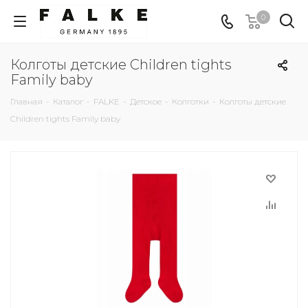
0
Колготы детские Children tights
Family baby
Главная
-
Каталог
-
FALKE
-
Детское
-
Колготки
-
Колготы детские
Children tights Family baby