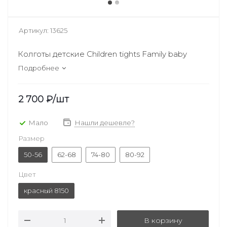
Артикул:
13625
Колготы детские Children tights Family baby
Подробнее
2 700
₽
/шт
Мало
Нашли дешевле?
Размер
50-56
62-68
74-80
80-92
Цвет
красный 8150
В корзину