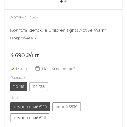
Артикул:
13628
Колготы детские Children tights Active Warm
Подробнее
4 690
₽
/шт
Мало
Нашли дешевле?
Размер
110-116
122-128
Цвет
темно-синий 6120
серый 3530
темно-синий 6116