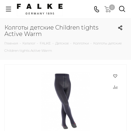
0
Колготы детские Children tights
Active Warm
Главная
-
Каталог
-
FALKE
-
Детское
-
Колготки
-
Колготы детские
Children tights Active Warm