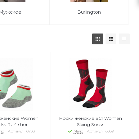
Мужское
Burlington
 женские Women
Носки женские SC1 Women
cks RU4 short
Skiing Socks
ло
Артикул: 16758
Мало
Артикул: 16589