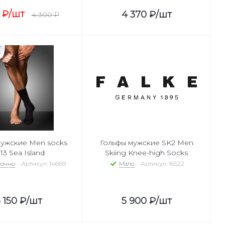
₽
/шт
4 370
₽
/шт
4 300
₽
ужские Men socks
Гольфы мужские SK2 Men
3 Sea Island
Skiing Knee-high Socks
точно
Артикул: 14669
Мало
Артикул: 16522
 150
₽
/шт
5 900
₽
/шт