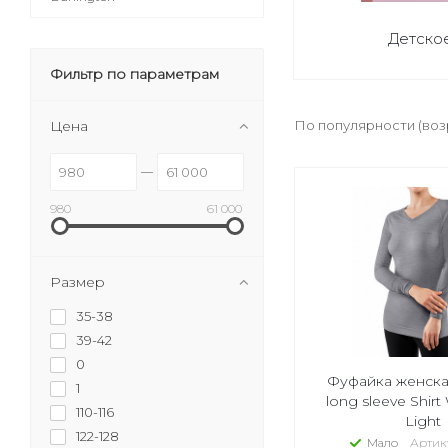
Детско
Фильтр по параметрам
Цена
По популярности (во
980
61 000
Размер
35-38
39-42
0
Фуфайка женск
1
long sleeve Shirt
110-116
Light
122-128
Мало
Артику