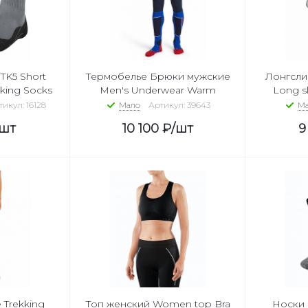
TK5 Short
Термобелье Брюки мужские
Лонгслив 
king Socks
Men's Underwear Warm
Long s
икул: 16128
Мало
Артикул: 39643
Ма
/шт
10 100
₽
/шт
9
Trekking
Топ женский Women top Bra
Носки 