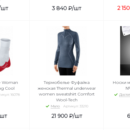
2 150
/шт
3 840
₽
/шт
е Woman
Термобелье Фуфайка
Носки м
ing Cool
женская Thermal underwear
№1
women sweatshirt Comfort
икул: 16078
Доста
Wool-Tech
Мало
Артикул: 33210
/шт
21 900
₽
/шт
6