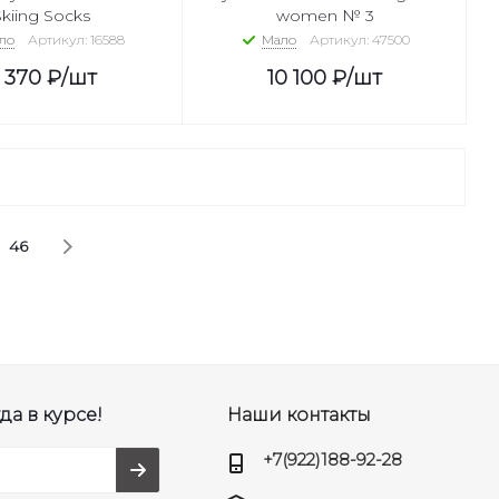
kiing Socks
women № 3
ло
Артикул: 16588
Мало
Артикул: 47500
 370
₽
/шт
10 100
₽
/шт
46
да в курсе!
Наши контакты
+7(922)188-92-28