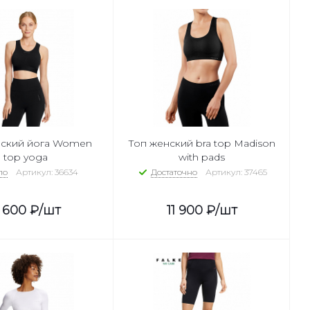
нский йога Women
Топ женский bra top Madison
top yoga
with pads
ло
Артикул: 36634
Достаточно
Артикул: 37465
1 600
₽
/шт
11 900
₽
/шт