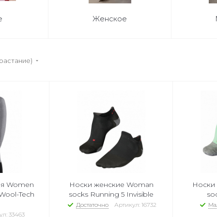
е
Женское
зрастание)
ая Women
Носки женские Woman
Носки
 Wool-Tech
socks Running 5 Invisible
so
Достаточно
Артикул: 16732
Ма
л: 33463