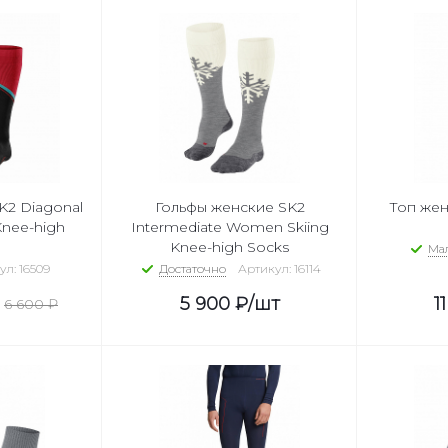
K2 Diagonal
Гольфы женские SK2
Топ же
nee-high
Intermediate Women Skiing
Knee-high Socks
Ма
л: 16509
Достаточно
Артикул: 16114
5 900
₽
/шт
1
6 600
₽