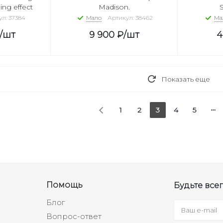
ing effect
Madison.
S
л: 37384
Мало
Артикул: 38462
Ма
/шт
9 900
₽
/шт
4
Показать еще
1
2
3
4
5
Помощь
Будьте всег
Блог
Вопрос-ответ