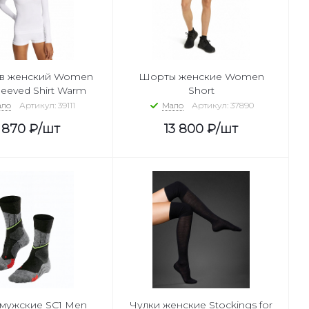
женский Women
Шорты женские Women
leeved Shirt Warm
Short
ло
Артикул: 39111
Мало
Артикул: 37890
 870
₽
/шт
13 800
₽
/шт
мужские SC1 Men
Чулки женские Stockings for