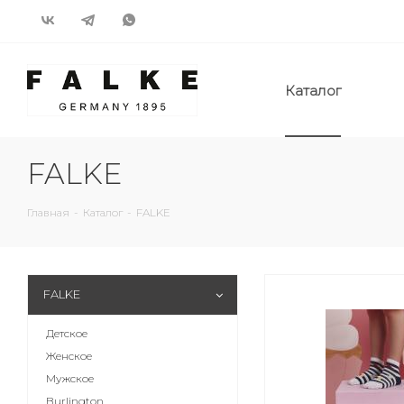
Каталог
FALKE
Главная
-
Каталог
-
FALKE
FALKE
Детское
Женское
Мужское
Burlington