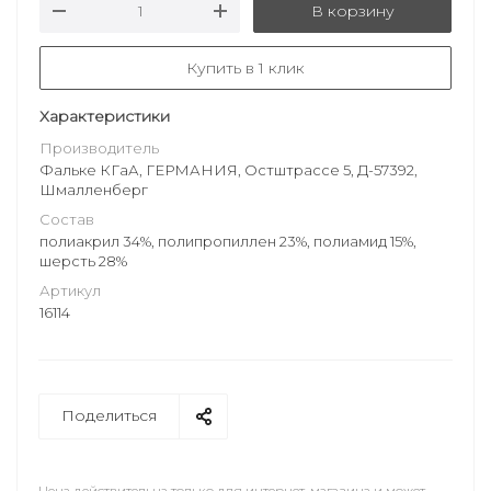
В корзину
Купить в 1 клик
Характеристики
Производитель
Фальке КГаА, ГЕРМАНИЯ, Остштрассе 5, Д-57392,
Шмалленберг
Состав
полиакрил 34%, полипропиллен 23%, полиамид 15%,
шерсть 28%
Артикул
16114
Поделиться
Цена действительна только для интернет-магазина и может