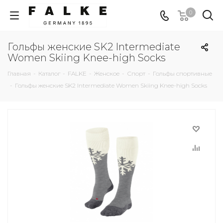
0
Гольфы женские SK2 Intermediate
Women Skiing Knee-high Socks
Главная
-
Каталог
-
FALKE
-
Женское
-
Спорт
-
Гольфы спортивные
-
Гольфы женские SK2 Intermediate Women Skiing Knee-high Socks