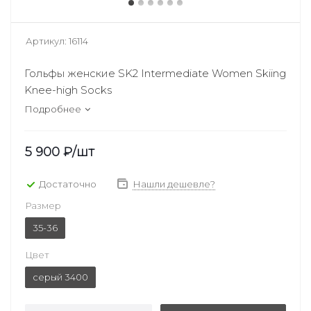
Артикул:
16114
Гольфы женские SK2 Intermediate Women Skiing
Knee-high Socks
Подробнее
5 900
₽
/шт
Достаточно
Нашли дешевле?
Размер
35-36
Цвет
серый 3400