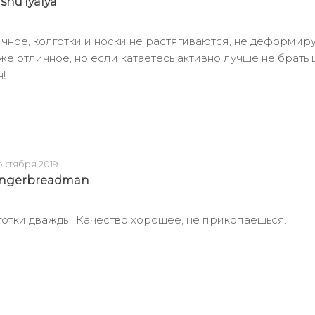
shu'lyalya
чное, колготки и носки не растягиваются, не деформир
же отличное, но если катаетесь активно лучше не брать
!
 октября 2019
ingerbreadman
отки дважды. Качество хорошее, не прикопаешься.