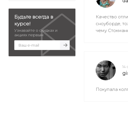
da
Будьте всегда в
Качество отли
курсе!
сноуборде, то
чему Стокманн
Узнавайте о скидках и
акциях первым
14
g
Покупала колг