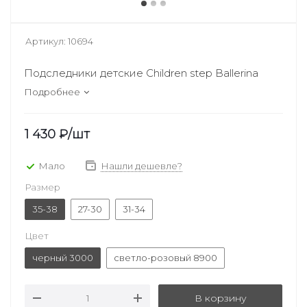
Артикул:
10694
Подследники детские Children step Ballerina
Подробнее
1 430
₽
/шт
Мало
Нашли дешевле?
Размер
35-38
27-30
31-34
Цвет
черный 3000
светло-розовый 8900
В корзину