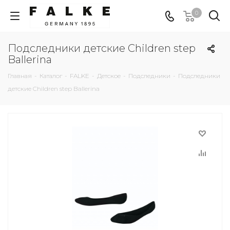
0
Подследники детские Children step
Ballerina
Главная
-
Каталог
-
FALKE
-
Детское
-
Подследники
-
Подследники
детские Children step Ballerina