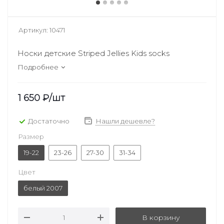
Артикул:
10471
Носки детские Striped Jellies Kids socks
Подробнее
1 650
₽
/шт
Достаточно
Нашли дешевле?
Размер
19-22
23-26
27-30
31-34
Цвет
белый 2007
В корзину