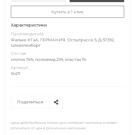
Купить в 1 клик
Характеристики
Производитель
Фальке КГаА, ГЕРМАНИЯ, Остштрассе 5, Д-57392,
Шмалленберг
Состав
хлопок 74%; полиамид 25% эластан 1%
Артикул
10471
Поделиться
Цена действительна только для интернет-магазина и может
отличаться от цен в розничных магазинах