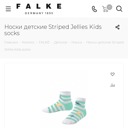
0
Носки детские Striped Jellies Kids
socks
Главная
-
Каталог
-
FALKE
-
Детское
-
Носки
-
Носки детские Striped
Jellies Kids socks