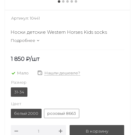
Артикул:
10441
Носки детские Western Horses Kids socks
Подробнее
1 850
₽
/шт
Мало
Нашли дешевле?
Размер
31-34
Цвет
белый 2000
розовый 8663
В корзину