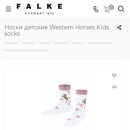
0
Носки детские Western Horses Kids
socks
Главная
-
Каталог
-
FALKE
-
Детское
-
Носки
-
Носки детские
Western Horses Kids socks