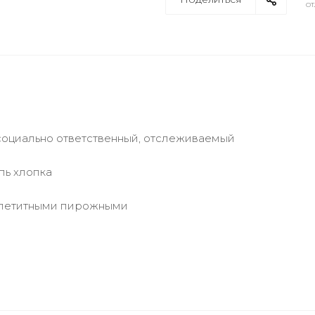
от
социально ответственный, отслеживаемый
пь хлопка
аппетитными пирожными