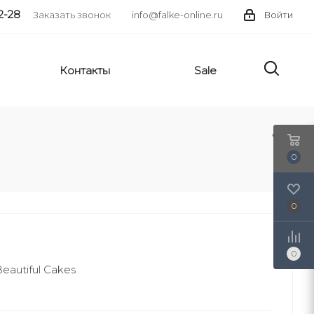
2-28
Заказать звонок
info@falke-online.ru
Войти
Контакты
Sale
0
0
0
eautiful Cakes