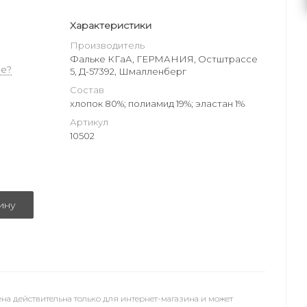
Характеристики
Производитель
Фальке КГаА, ГЕРМАНИЯ, Остштрассе
е?
5, Д-57392, Шмалленберг
Состав
хлопок 80%; полиамид 19%; эластан 1%
Артикул
10502
ину
на действительна только для интернет-магазина и может