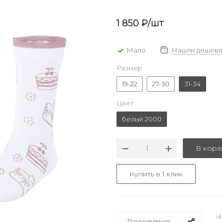
1 850
₽
/шт
Мало
Нашли дешевл
Размер
19-22
27-30
31-34
Цвет
белый 2000
В корз
Купить в 1 клик
Це
Поделиться