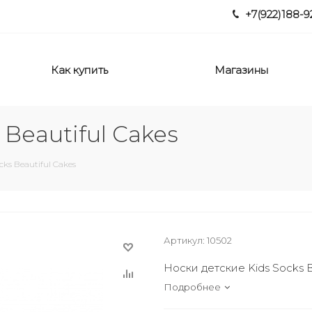
+7(922)188-9
Как купить
Магазины
 Beautiful Cakes
cks Beautiful Cakes
Артикул:
10502
Носки детские Kids Socks B
Подробнее