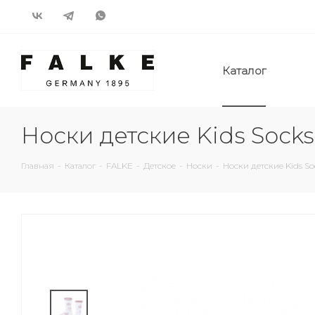
Каталог
Носки детские Kids Socks
Главная
-
Каталог
-
FALKE
-
Детское
-
Носки
-
Носки детские Kids So