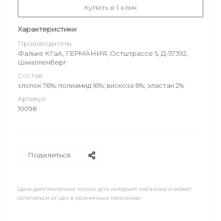
Купить в 1 клик
Характеристики
Производитель
Фальке КГаА, ГЕРМАНИЯ, Остштрассе 5, Д-57392,
Шмалленберг
Состав
хлопок 76%; полиамид 16%; вискоза 6%; эластан 2%
Артикул
10098
Поделиться
Цена действительна только для интернет-магазина и может
отличаться от цен в розничных магазинах