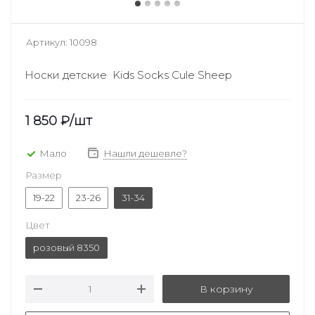
Артикул:
10098
Носки детские Kids Socks Cule Sheep
1 850
₽
/шт
Мало
Нашли дешевле?
Размер
19-22
23-26
31-34
Цвет
розовый 8350
В корзину