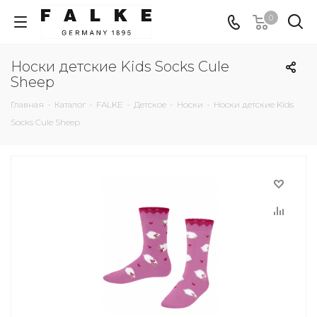
0
Носки детские Kids Socks Cule
Sheep
Главная
-
Каталог
-
FALKE
-
Детское
-
Носки
-
Носки детские Kids
Socks Cule Sheep