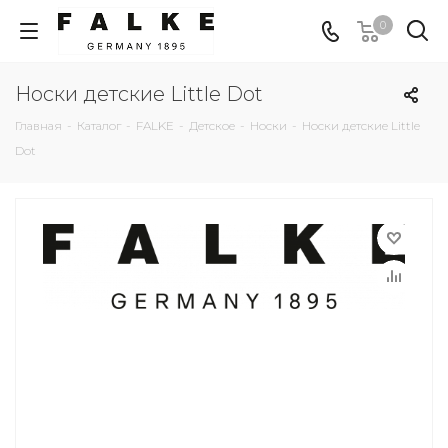
0
Носки детские Little Dot
Главная
-
Каталог
-
FALKE
-
Детское
-
Носки
-
Носки детские Little
Dot