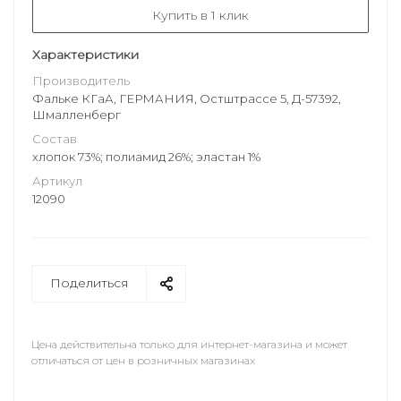
Купить в 1 клик
Характеристики
Производитель
Фальке КГаА, ГЕРМАНИЯ, Остштрассе 5, Д-57392,
Шмалленберг
Состав
хлопок 73%; полиамид 26%; эластан 1%
Артикул
12090
Поделиться
Цена действительна только для интернет-магазина и может
отличаться от цен в розничных магазинах