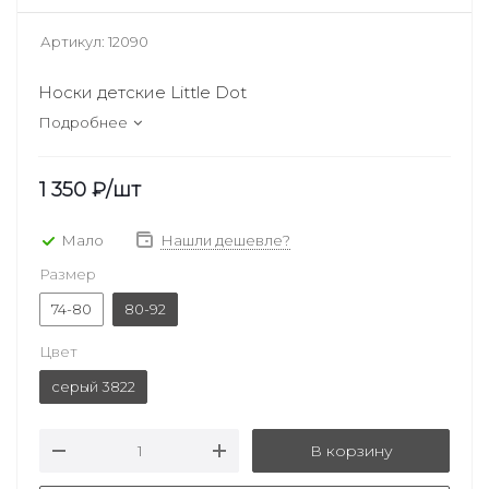
Артикул:
12090
Носки детские Little Dot
Подробнее
1 350
₽
/шт
Мало
Нашли дешевле?
Размер
74-80
80-92
Цвет
серый 3822
В корзину