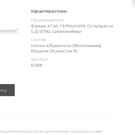
Характеристики
Производитель
Фальке КГаА, ГЕРМАНИЯ, Остштрассе
дешевле?
5, Д-57392, Шмалленберг
Состав
хлопок 42%;вискоза 36%;полиамид
19%;шелк 2%;эластан 1%
Артикул
10368
ину
на действительна только для интернет-магазина и может