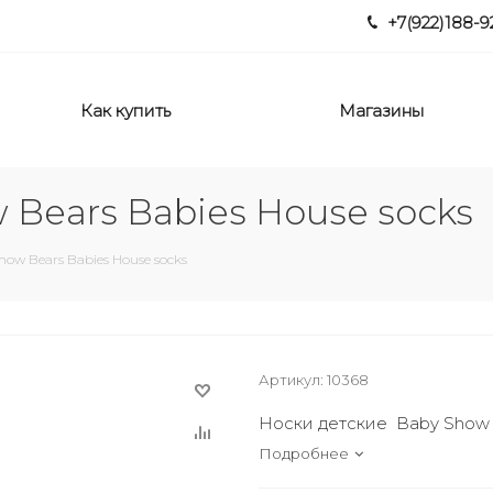
+7(922)188-9
Как купить
Магазины
 Bears Babies House socks
how Bears Babies House socks
Артикул:
10368
Носки детские Baby Show 
Подробнее