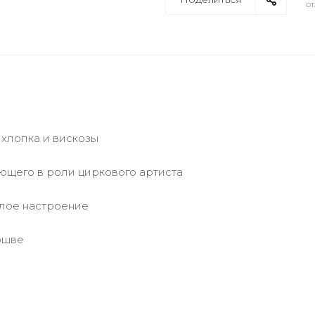
от
 хлопка и вискозы
ющего в роли циркового артиста
елое настроение
ошве