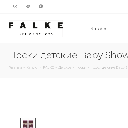
Каталог
Носки детские Baby Show
Главная
-
Каталог
-
FALKE
-
Детское
-
Носки
-
Носки детские Baby S