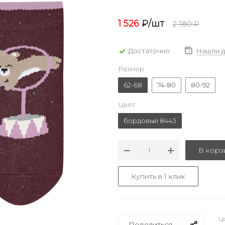
1 526
₽
/шт
2 180
₽
Достаточно
Нашли 
Размер
62-68
74-80
80-92
Цвет
бордовый 8443
В корз
Купить в 1 клик
Це
Поделиться