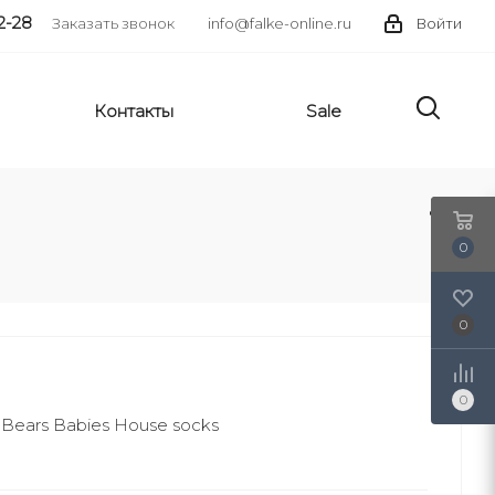
2-28
Заказать звонок
info@falke-online.ru
Войти
Контакты
Sale
0
0
0
Bears Babies House socks