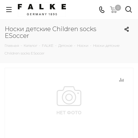
0
Носки детские Children socks
ESoccer
Главная
-
Каталог
-
FALKE
-
Детское
-
Носки
-
Носки детские
Children socks ESoccer