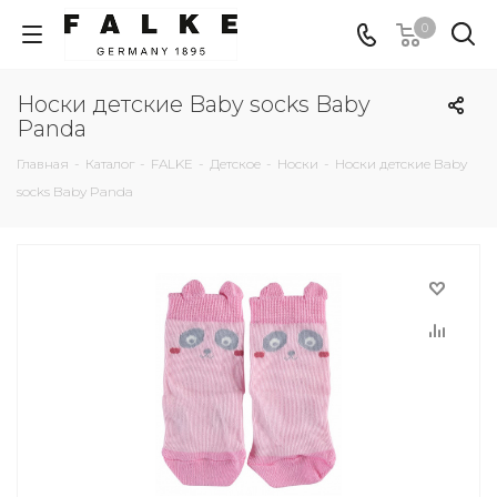
0
Носки детские Baby socks Baby
Panda
Главная
-
Каталог
-
FALKE
-
Детское
-
Носки
-
Носки детские Baby
socks Baby Panda