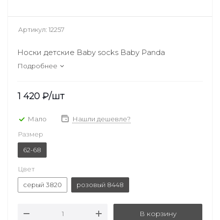
Артикул:
12257
Носки детские Baby socks Baby Panda
Подробнее
1 420
₽
/шт
Мало
Нашли дешевле?
Размер
62-68
Цвет
серый 3820
розовый 8448
В корзину