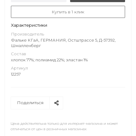
Купить в 1 клик
Характеристики
Производитель
Фальке КГаА, ГЕРМАНИЯ, Остштрассе 5, Д-57392,
Шмалленберг
Состав
хлопок 77%; полиамид 22%; эластан 1%
Артикул
12257
Поделиться
Цена действительна только для интернет-магазина и может
отличаться от цен в розничных магазинах