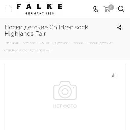
0
Носки детские Children sock
Highlands Fair
Главная
-
Каталог
-
FALKE
-
Детское
-
Носки
-
Носки детские
Children sock Highlands Fair