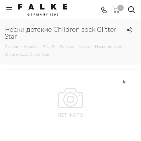
0
Носки детские Children sock Glitter
Star
Главная
-
Каталог
-
FALKE
-
Детское
-
Носки
-
Носки детские
Children sock Glitter Star