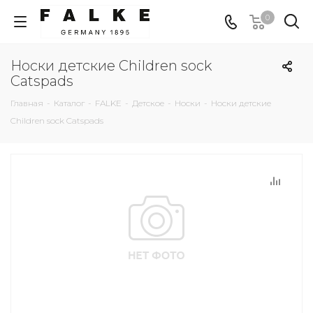
0
Носки детские Children sock
Catspads
Главная
-
Каталог
-
FALKE
-
Детское
-
Носки
-
Носки детские
Children sock Catspads