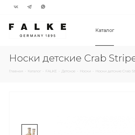
Каталог
Носки детские Crab Stripe
Главная
-
Каталог
-
FALKE
-
Детское
-
Носки
-
Носки детские Crab St