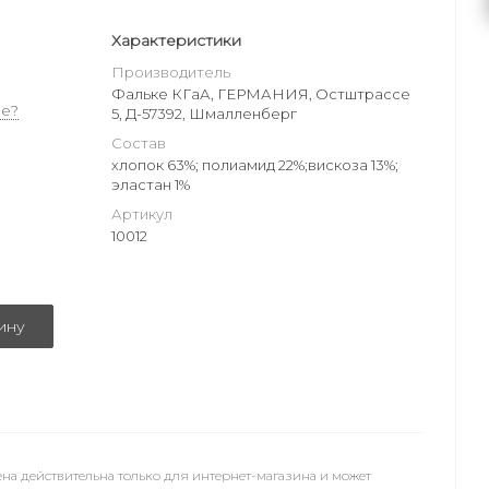
Характеристики
Производитель
Фальке КГаА, ГЕРМАНИЯ, Остштрассе
е?
5, Д-57392, Шмалленберг
Состав
хлопок 63%; полиамид 22%;вискоза 13%;
эластан 1%
Артикул
10012
ину
на действительна только для интернет-магазина и может