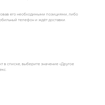
ктовав его необходимыми позициями, либо
обильный телефон и ждёт доставки.
кт в списке, выберите значение «Другое
екс.