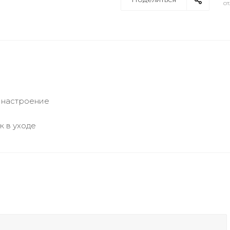
от
т настроение
к в уходе