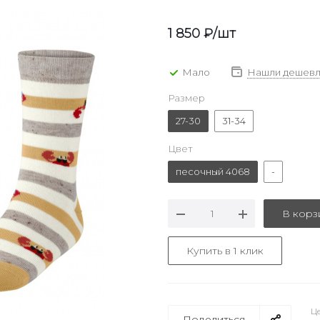
1 850
₽
/шт
Мало
Нашли дешевл
Размер
27-30
31-34
Цвет
песочный 4068
-
В корз
Купить в 1 клик
Це
Поделиться