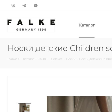
Каталог
Носки детские Children s
Главная
-
Каталог
-
FALKE
-
Детское
-
Носки
-
Носки детские Childr