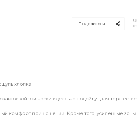
Це
Поделиться
от
 ощупь хлопка
окантовкой эти носки идеально подойдут для торжестве
ный комфорт при ношении. Кроме того, усиленные зон