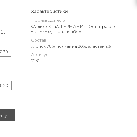
Характеристики
Производитель
Фальке КГаА, ГЕРМАНИЯ, Остштрассе
е?
5, Д-57392, Шмалленберг
Состав
хлопок 78%; полиамид 20%; эластан 2%
7-30
Артикул
12141
6120
ину