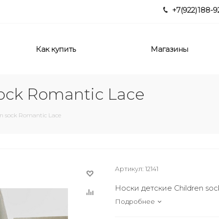
+7(922)188-9
Как купить
Магазины
ock Romantic Lace
en sock Romantic Lace
Артикул:
12141
Носки детские Children so
Подробнее