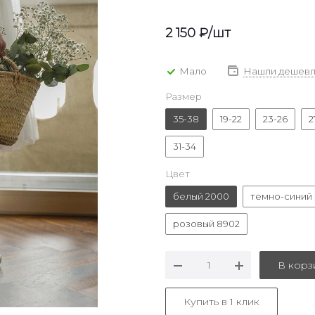
2 150
₽
/шт
Мало
Нашли дешевл
Размер
35-38
19-22
23-26
2
31-34
Цвет
белый 2000
темно-синий 
розовый 8902
В корз
Купить в 1 клик