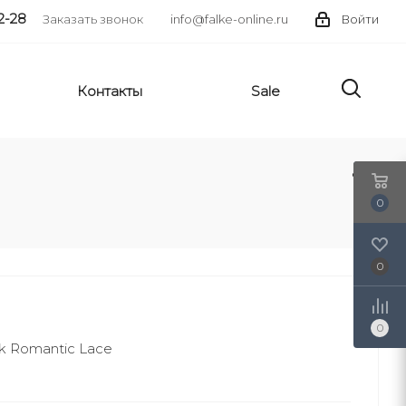
2-28
Заказать звонок
info@falke-online.ru
Войти
Контакты
Sale
0
0
0
ck Romantic Lace