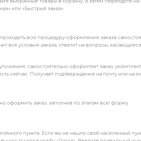
ьте выбранные товары в корзину, а затем перейдите на
аз» или «Быстрый заказ».
 проходить всю процедуру оформления заказа самостоя
т все условия заказа, ответит на вопросы, касающиеся 
в уточнения, самостоятельно оформляет заказ, укомпле
есть сейчас. Получает подтверждение на почту или на м
но оформить заказ, заполнив по этапам всю форму.
лённого пункта. Если вы не нашли свой населённый пун
нного пункта в графу «Город». Введите правильный инд