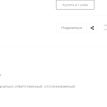
Купить в 1 клик
Це
Поделиться
от
я
циально ответственный, отслеживаемый