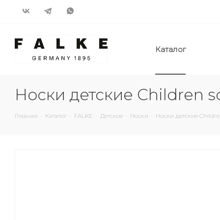
Каталог
Носки детские Children s
Главная
-
Каталог
-
FALKE
-
Детское
-
Носки
-
Носки детские Childre