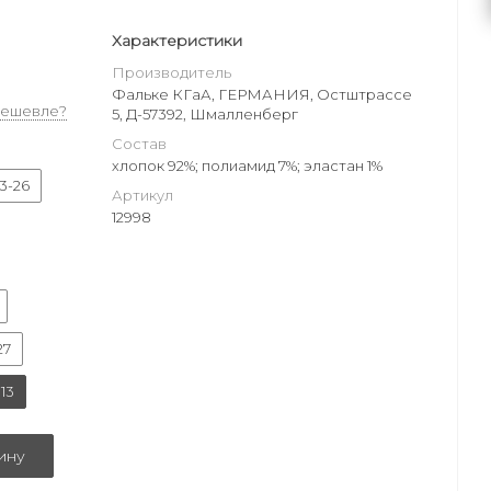
Характеристики
Производитель
Фальке КГаА, ГЕРМАНИЯ, Остштрассе
дешевле?
5, Д-57392, Шмалленберг
Состав
хлопок 92%; полиамид 7%; эластан 1%
3-26
Артикул
12998
27
13
ину