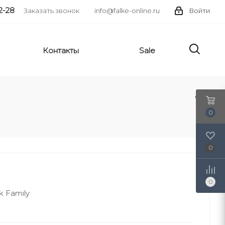
2-28
Заказать звонок
info@falke-online.ru
Войти
Контакты
Sale
0
0
0
k Family