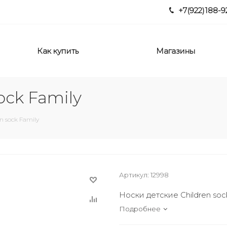
+7(922)188-9
Как купить
Магазины
ock Family
n sock Family
Артикул:
12998
Носки детские Children soc
Подробнее