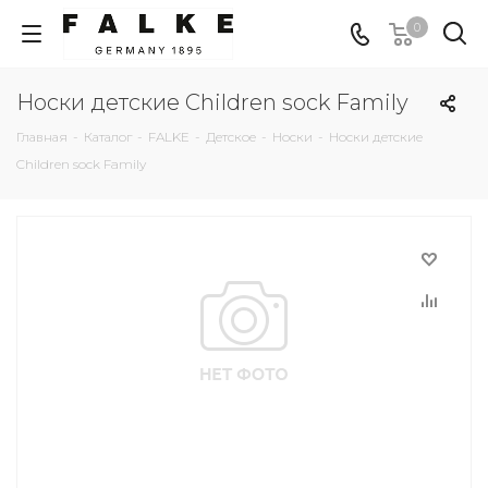
0
Носки детские Children sock Family
Главная
-
Каталог
-
FALKE
-
Детское
-
Носки
-
Носки детские
Children sock Family