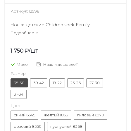
Артикул:
12998
Носки детские Children sock Family
Подробнее
1 750
₽
/шт
Мало
Нашли дешевле?
Размер
35-38
39-42
19-22
23-26
27-30
31-34
Цвет
синий 6545
желтый 1853
лиловый 6970
розовый 8350
пурпурный 8368