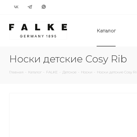
Каталог
Носки детские Cosy Rib
Главная
-
Каталог
-
FALKE
-
Детское
-
Носки
-
Носки детские Cosy R