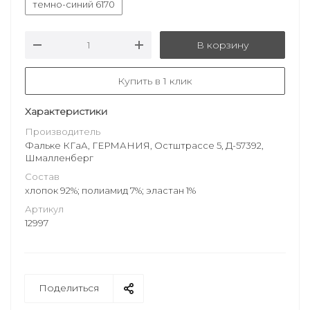
темно-синий 6170
В корзину
Купить в 1 клик
Характеристики
Производитель
Фальке КГаА, ГЕРМАНИЯ, Остштрассе 5, Д-57392,
Шмалленберг
Состав
хлопок 92%; полиамид 7%; эластан 1%
Артикул
12997
Поделиться