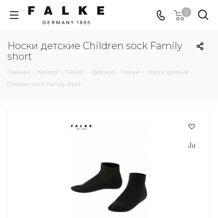
0
Носки детские Children sock Family
short
Главная
-
Каталог
-
FALKE
-
Детское
-
Носки
-
Носки детские
Children sock Family short