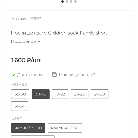
Артикул:
12997
Носки детские Children sock Family short
Подробнее
1 600
₽
/шт
Достаточно
Нашли дешевле?
Размер
35-38
39-42
19-22
23-26
27-30
31-34
Цвет
черный 3000
красный 8150