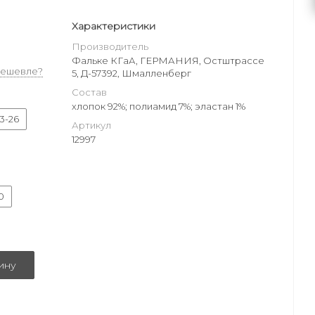
Характеристики
Производитель
Фальке КГаА, ГЕРМАНИЯ, Остштрассе
дешевле?
5, Д-57392, Шмалленберг
Состав
хлопок 92%; полиамид 7%; эластан 1%
3-26
Артикул
12997
0
ину