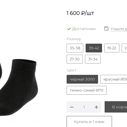
1 600
₽
/шт
Достаточно
Нашли 
Размер
35-38
39-42
19-22
2
27-30
31-34
Цвет
черный 3000
красный 815
темно-синий 6170
В корз
Купить в 1 клик