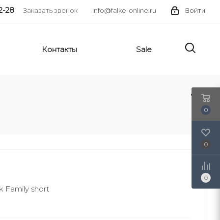
2-28
Заказать звонок
info@falke-online.ru
Войти
Контакты
Sale
0
0
0
 Family short