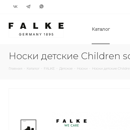
Каталог
Носки детские Children s
Главная
-
Каталог
-
FALKE
-
Детское
-
Носки
-
Носки детские Childre