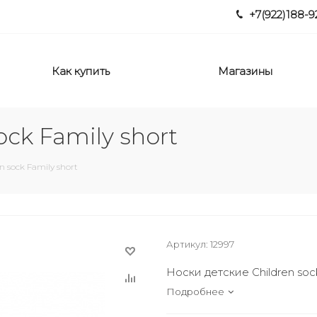
+7(922)188-9
Как купить
Магазины
ock Family short
n sock Family short
Артикул:
12997
Носки детские Children sock
Подробнее