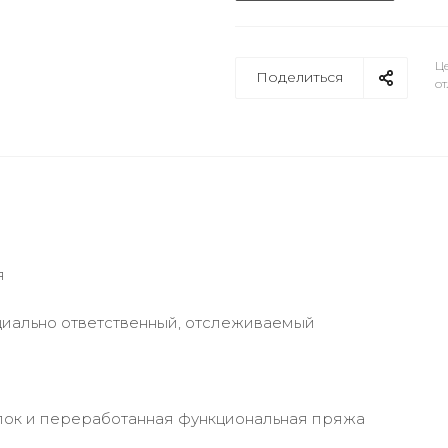
Це
Поделиться
от
я
циально ответственный, отслеживаемый
опок и переработанная функциональная пряжа