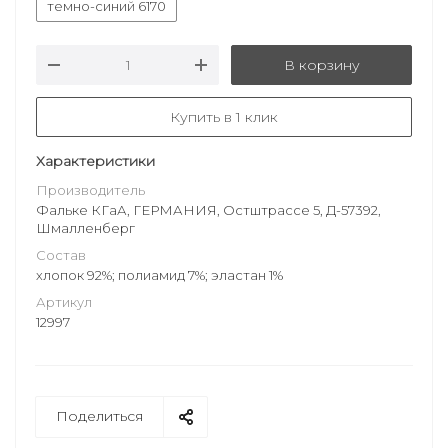
темно-синий 6170
В корзину
Купить в 1 клик
Характеристики
Производитель
Фальке КГаА, ГЕРМАНИЯ, Остштрассе 5, Д-57392,
Шмалленберг
Состав
хлопок 92%; полиамид 7%; эластан 1%
Артикул
12997
Поделиться