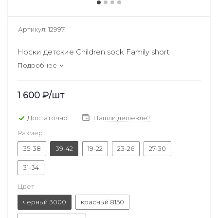
Артикул:
12997
Носки детские Children sock Family short
Подробнее
1 600
₽
/шт
Достаточно
Нашли дешевле?
Размер
35-38
39-42
19-22
23-26
27-30
31-34
Цвет
черный 3000
красный 8150