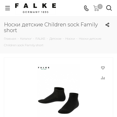
0
Носки детские Children sock Family
short
Главная
-
Каталог
-
FALKE
-
Детское
-
Носки
-
Носки детские
Children sock Family short