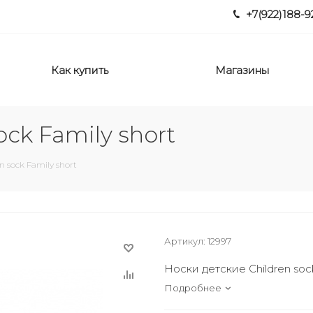
+7(922)188-9
Как купить
Магазины
ock Family short
n sock Family short
Артикул:
12997
Носки детские Children sock
Подробнее