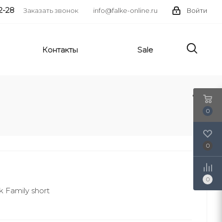
2-28
Заказать звонок
info@falke-online.ru
Войти
Контакты
Sale
0
0
0
 Family short