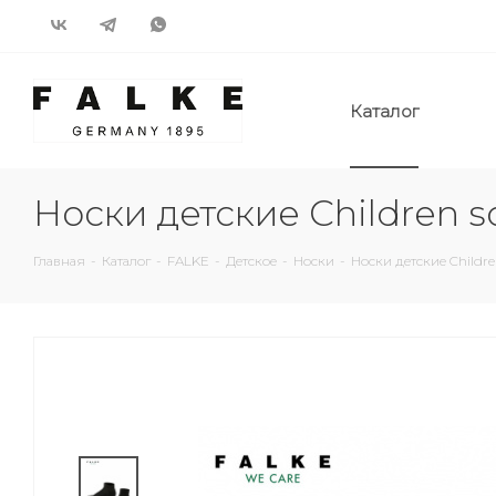
Каталог
Носки детские Children s
Главная
-
Каталог
-
FALKE
-
Детское
-
Носки
-
Носки детские Childre