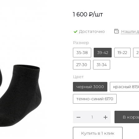
1 600
₽
/шт
Достаточно
Нашли 
Размер
35-38
39-42
19-22
2
27-30
31-34
Цвет
черный 3000
красный 815
темно-синий 6170
В корз
Купить в 1 клик