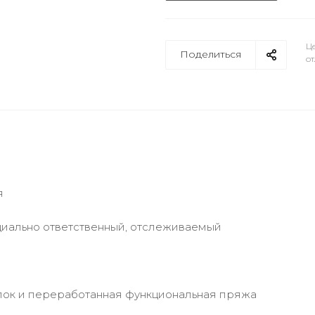
Це
Поделиться
от
я
циально ответственный, отслеживаемый
опок и переработанная функциональная пряжа