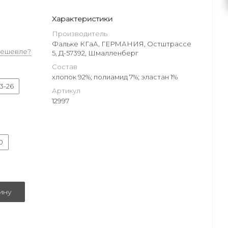
Характеристики
Производитель
Фальке КГаА, ГЕРМАНИЯ, Остштрассе
дешевле?
5, Д-57392, Шмалленберг
Состав
хлопок 92%; полиамид 7%; эластан 1%
3-26
Артикул
12997
0
ину