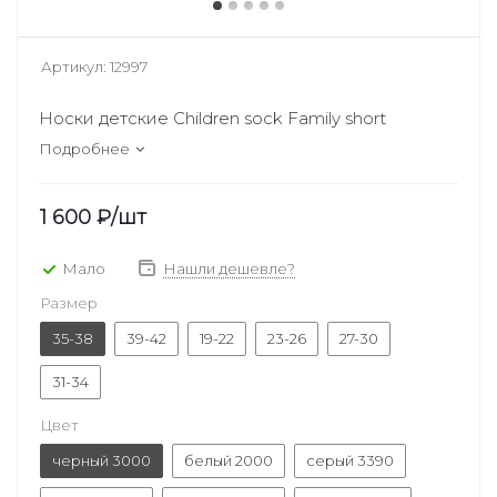
Артикул:
12997
Носки детские Children sock Family short
Подробнее
1 600
₽
/шт
Мало
Нашли дешевле?
Размер
35-38
39-42
19-22
23-26
27-30
31-34
Цвет
черный 3000
белый 2000
серый 3390