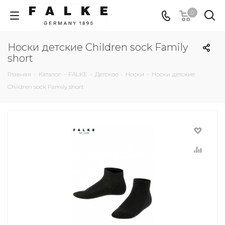
0
Носки детские Children sock Family
short
Главная
-
Каталог
-
FALKE
-
Детское
-
Носки
-
Носки детские
Children sock Family short