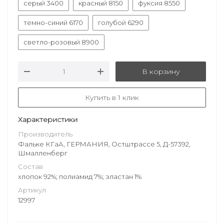
серый 3400
красный 8150
фуксия 8550
темно-синий 6170
голубой 6290
светло-розовый 8900
В корзину
Купить в 1 клик
Характеристики
Производитель
Фальке КГаА, ГЕРМАНИЯ, Остштрассе 5, Д-57392,
Шмалленберг
Состав
хлопок 92%; полиамид 7%; эластан 1%
Артикул
12997