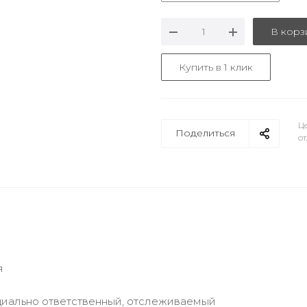
В корз
Купить в 1 клик
Це
Поделиться
от
я
циально ответственный, отслеживаемый