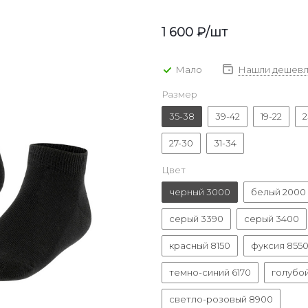
1 600
₽
/шт
Мало
Нашли дешевл
Размер
35-38
39-42
19-22
2
27-30
31-34
Цвет
черный 3000
белый 2000
серый 3390
серый 3400
красный 8150
фуксия 855
темно-синий 6170
голубо
светло-розовый 8900