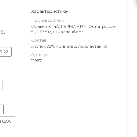
Характеристики
Производитель
Фальке КГаА, ГЕРМАНИЯ, Остштрассе
е?
5, Д-57392, Шмалленберг
Состав
хлопок 92%; полиамид 7%; эластан 1%
3-26
Артикул
12997
0
й 6290