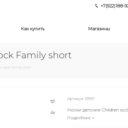
+7(922)188-9
Как купить
Магазины
ock Family short
n sock Family short
Артикул:
12997
Носки детские Children sock
Подробнее