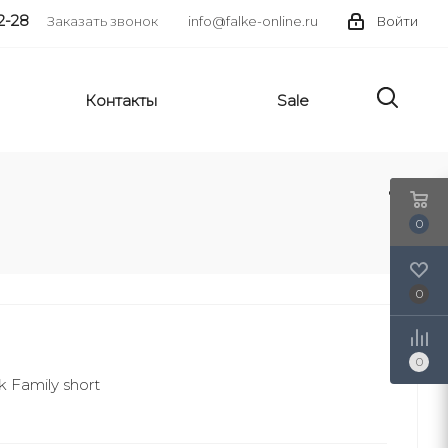
2-28
Заказать звонок
info@falke-online.ru
Войти
Контакты
Sale
0
0
0
 Family short