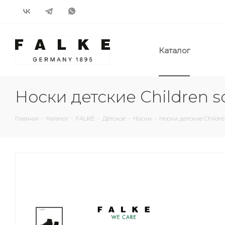
Каталог
Носки детские Children s
Главная
-
Каталог
-
FALKE
-
Детское
-
Носки
-
Носки детские Childre