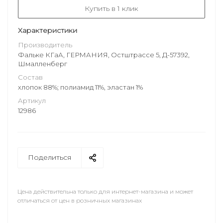
Купить в 1 клик
Характеристики
Производитель
Фальке КГаА, ГЕРМАНИЯ, Остштрассе 5, Д-57392,
Шмалленберг
Состав
хлопок 88%; полиамид 11%, эластан 1%
Артикул
12986
Поделиться
Цена действительна только для интернет-магазина и может
отличаться от цен в розничных магазинах