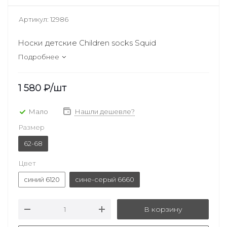
Артикул:
12986
Носки детские Children socks Squid
Подробнее
1 580
₽
/шт
Мало
Нашли дешевле?
Размер
62-68
Цвет
синий 6120
сине-серый 6660
В корзину