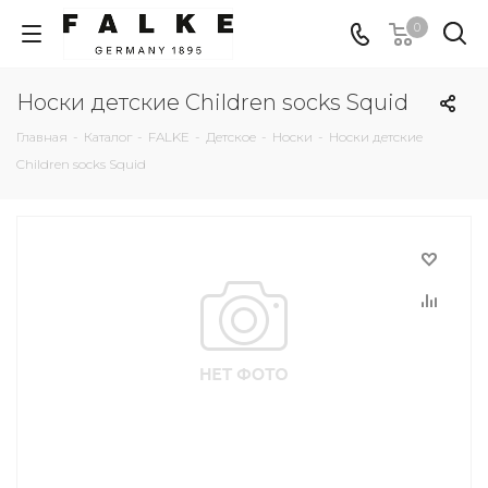
0
Носки детские Children socks Squid
Главная
-
Каталог
-
FALKE
-
Детское
-
Носки
-
Носки детские
Children socks Squid