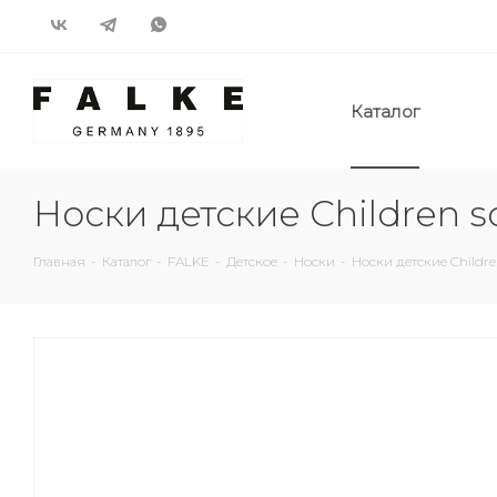
Каталог
Носки детские Children s
Главная
-
Каталог
-
FALKE
-
Детское
-
Носки
-
Носки детские Children