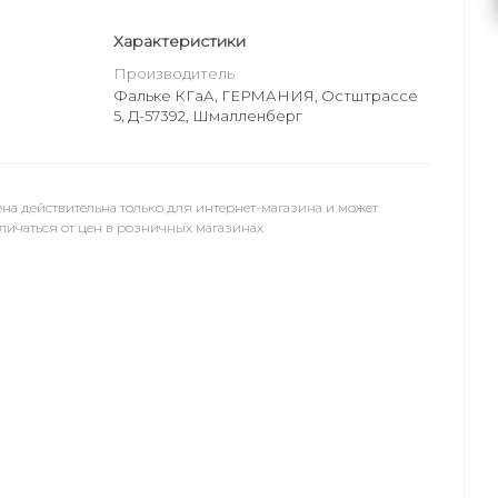
Характеристики
Производитель
Фальке КГаА, ГЕРМАНИЯ, Остштрассе
5, Д-57392, Шмалленберг
на действительна только для интернет-магазина и может
личаться от цен в розничных магазинах