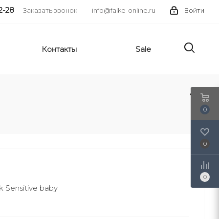
2-28
Заказать звонок
info@falke-online.ru
Войти
Контакты
Sale
0
0
0
k Sensitive baby