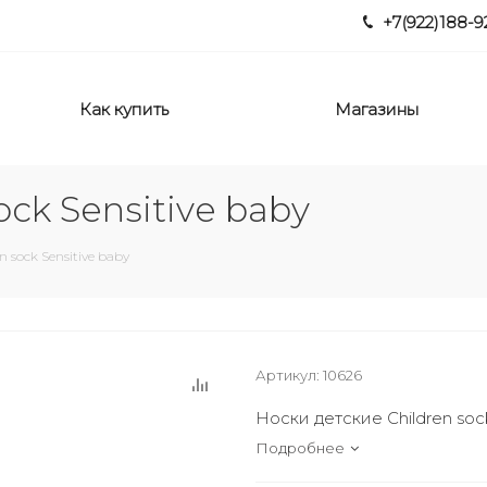
+7(922)188-9
Как купить
Магазины
ock Sensitive baby
 sock Sensitive baby
Артикул:
10626
Носки детские Children soc
Подробнее