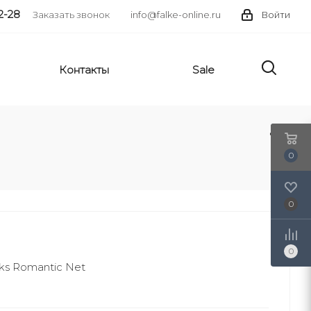
2-28
Заказать звонок
info@falke-online.ru
Войти
Контакты
Sale
0
0
0
cks Romantic Net