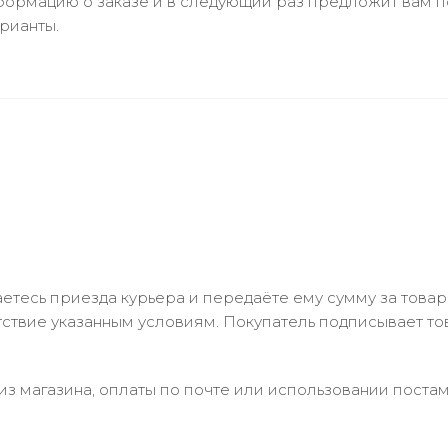
ормацию о заказе и в следующий раз предложит вам по
рианты.
тесь приезда курьера и передаёте ему сумму за товар 
ствие указанным условиям. Покупатель подписывает т
з магазина, оплаты по почте или использовании постам