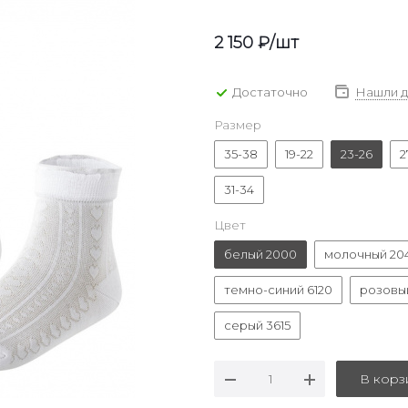
2 150
₽
/шт
Достаточно
Нашли 
Размер
35-38
19-22
23-26
2
31-34
Цвет
белый 2000
молочный 20
темно-синий 6120
розовы
серый 3615
В корз