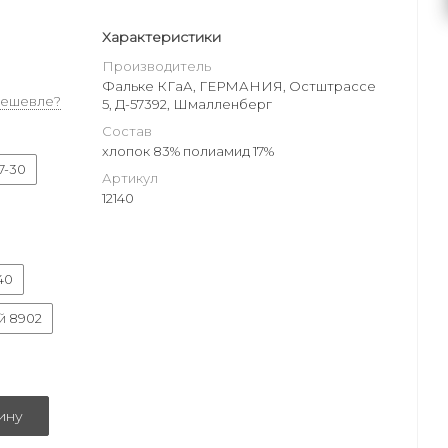
Характеристики
Производитель
Фальке КГаА, ГЕРМАНИЯ, Остштрассе
дешевле?
5, Д-57392, Шмалленберг
Состав
хлопок 83% полиамид 17%
7-30
Артикул
12140
40
й 8902
ину