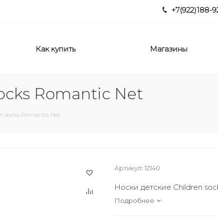
+7(922)188-9
Как купить
Магазины
ocks Romantic Net
n socks Romantic Net
Артикул:
12140
Носки детские Children so
Подробнее