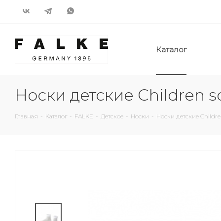
Каталог
Носки детские Children s
Главная
-
Каталог
-
FALKE
-
Детское
-
Носки
-
Носки детские Childre