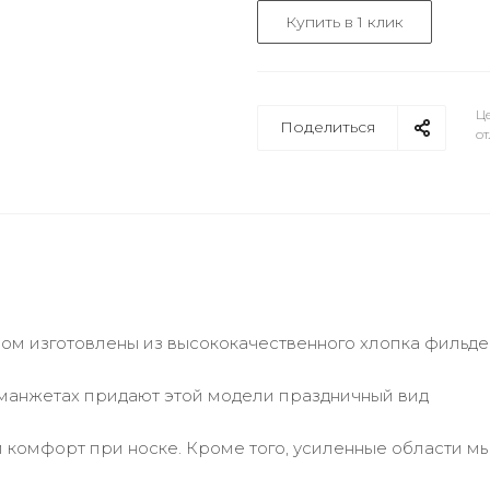
Купить в 1 клик
Це
Поделиться
от
ном изготовлены из высококачественного хлопка фильд
 манжетах придают этой модели праздничный вид
комфорт при носке. Кроме того, усиленные области мы