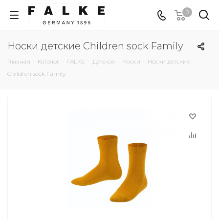
0
Носки детские Children sock Family
Главная
-
Каталог
-
FALKE
-
Детское
-
Носки
-
Носки детские
Children sock Family