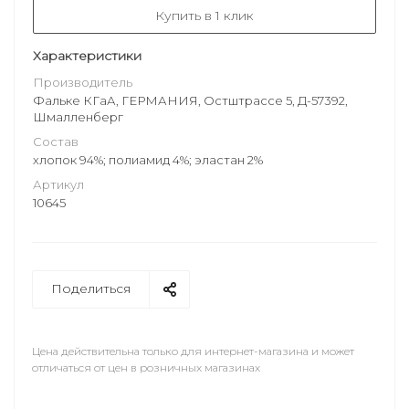
Купить в 1 клик
Характеристики
Производитель
Фальке КГаА, ГЕРМАНИЯ, Остштрассе 5, Д-57392,
Шмалленберг
Состав
хлопок 94%; полиамид 4%; эластан 2%
Артикул
10645
Поделиться
Цена действительна только для интернет-магазина и может
отличаться от цен в розничных магазинах