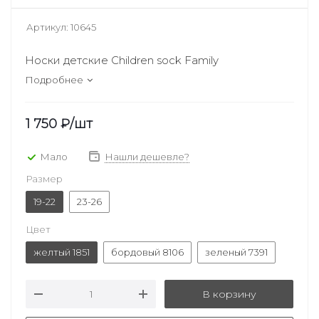
Артикул:
10645
Носки детские Children sock Family
Подробнее
1 750
₽
/шт
Мало
Нашли дешевле?
Размер
19-22
23-26
Цвет
желтый 1851
бордовый 8106
зеленый 7391
В корзину