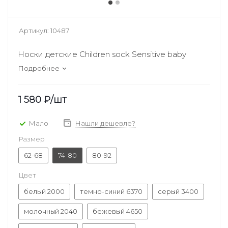
Артикул:
10487
Носки детские Children sock Sensitive baby
Подробнее
1 580
₽
/шт
Мало
Нашли дешевле?
Размер
62-68
74-80
80-92
Цвет
белый 2000
темно-синий 6370
cерый 3400
молочный 2040
бежевый 4650