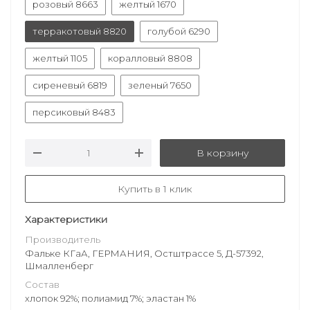
розовый 8663
желтый 1670
терракотовый 8820
голубой 6290
желтый 1105
коралловый 8808
сиреневый 6819
зеленый 7650
персиковый 8483
В корзину
Купить в 1 клик
Характеристики
Производитель
Фальке КГаА, ГЕРМАНИЯ, Остштрассе 5, Д-57392,
Шмалленберг
Состав
хлопок 92%; полиамид 7%; эластан 1%