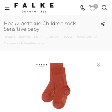
0
Носки детские Children sock
Sensitive baby
Главная
-
Каталог
-
FALKE
-
Детское
-
Носки
-
Носки детские
Children sock Sensitive baby