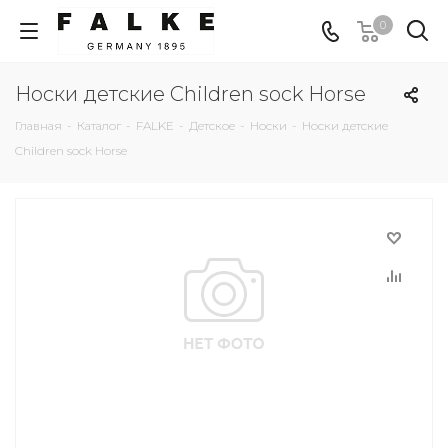
0
Носки детские Children sock Horse
Главная
-
Каталог
-
FALKE
-
Детское
-
Носки
-
Носки детские
Children sock Horse