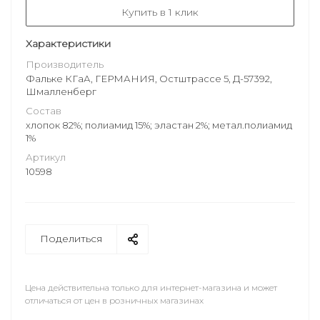
Купить в 1 клик
Характеристики
Производитель
Фальке КГаА, ГЕРМАНИЯ, Остштрассе 5, Д-57392,
Шмалленберг
Состав
хлопок 82%; полиамид 15%; эластан 2%; метал.полиамид
1%
Артикул
10598
Поделиться
Цена действительна только для интернет-магазина и может
отличаться от цен в розничных магазинах