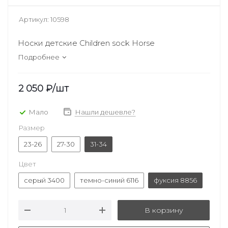
Артикул:
10598
Носки детские Children sock Horse
Подробнее
2 050
₽
/шт
Мало
Нашли дешевле?
Размер
23-26
27-30
31-34
Цвет
серый 3400
темно-синий 6116
фуксия 8856
В корзину