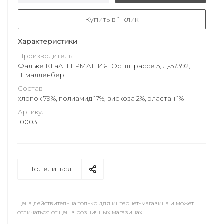
Купить в 1 клик
Характеристики
Производитель
Фальке КГаА, ГЕРМАНИЯ, Остштрассе 5, Д-57392,
Шмалленберг
Состав
хлопок 79%, полиамид 17%, вискоза 2%, эластан 1%
Артикул
10003
Поделиться
Цена действительна только для интернет-магазина и может
отличаться от цен в розничных магазинах