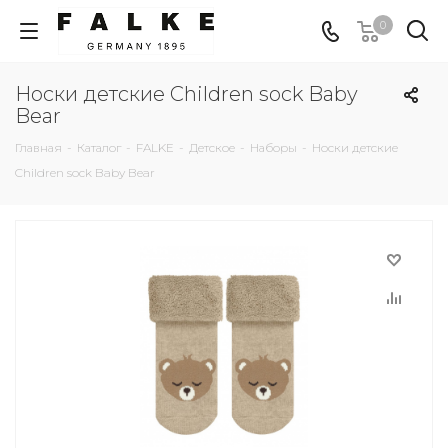
0
Носки детские Children sock Baby
Bear
Главная
-
Каталог
-
FALKE
-
Детское
-
Наборы
-
Носки детские
Children sock Baby Bear