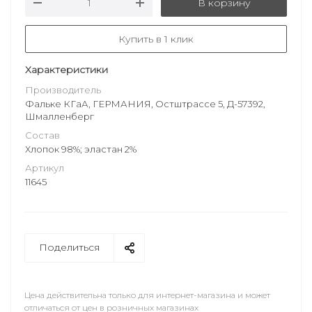
В корзину
Купить в 1 клик
Характеристики
Производитель
Фальке КГаА, ГЕРМАНИЯ, Остштрассе 5, Д-57392,
Шмалленберг
Состав
Хлопок 98%; эластан 2%
Артикул
11645
Поделиться
Цена действительна только для интернет-магазина и может
отличаться от цен в розничных магазинах