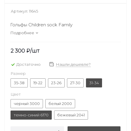
Артикул:
11645
Гольфы Children sock Family
Подробнее
2 300
₽
/шт
Достаточно
Нашли дешевле?
Размер
35-38
19-22
23-26
27-30
31-34
Цвет
черный 3000
белый 2000
темно-синий 6170
бежевый 2041