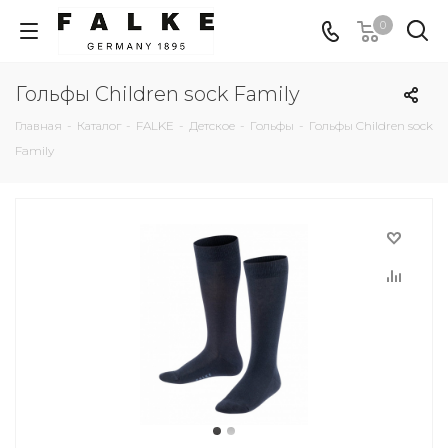
0
Гольфы Children sock Family
Главная
-
Каталог
-
FALKE
-
Детское
-
Гольфы
-
Гольфы Children sock
Family