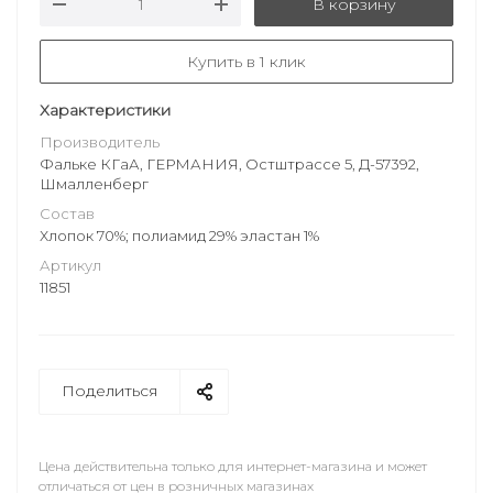
В корзину
Купить в 1 клик
Характеристики
Производитель
Фальке КГаА, ГЕРМАНИЯ, Остштрассе 5, Д-57392,
Шмалленберг
Состав
Хлопок 70%; полиамид 29% эластан 1%
Артикул
11851
Поделиться
Цена действительна только для интернет-магазина и может
отличаться от цен в розничных магазинах