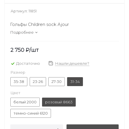
Артикул:
11851
Гольфы Children sock Ajour
Подробнее
2 750
₽
/шт
Достаточно
Нашли дешевле?
Размер
35-38
23-26
27-30
31-34
Цвет
белый 2000
розовый 8663
темно-синий 6120